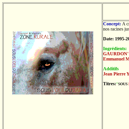
Concept:
A c
nos racines ju
Date: 1995-2
Ingrédients:
GAURDON'
Emmanuel 
Additifs
Jean Pierr
Titres:
"
SOUS